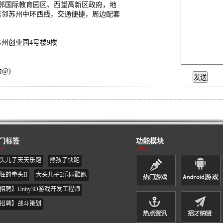
邻国际教育园区、西望高新区政府，地
紧邻苏州中环西线，交通便捷，周边配套
州创业园4号楼9楼
为@)
门标签
功能模块
GS
TAGS
头儿子天天乐跑
熊孩子快跑
狂的拳头II
大头儿子2乐园酷跑
招聘】Unity3D游戏开发工程师
招聘】战斗策划