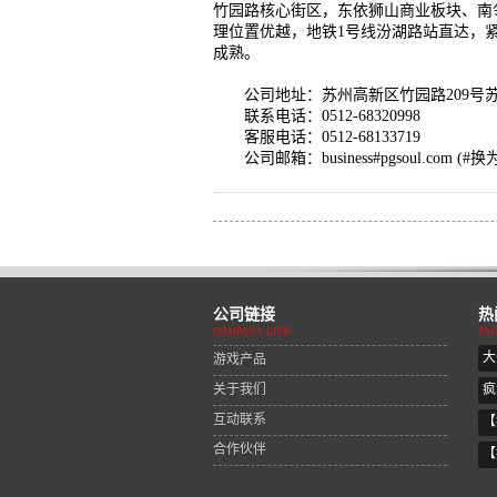
竹园路核心街区，东依狮山商业板块、南
理位置优越，地铁1号线汾湖路站直达，
成熟。
公司地址：苏州高新区竹园路209号苏
联系电话：0512-68320998
客服电话：0512-68133719
公司邮箱：business#pgsoul.com (#换
公司链接
热
COMPANY LINK
TA
大
游戏产品
关于我们
疯
互动联系
【
合作伙伴
【