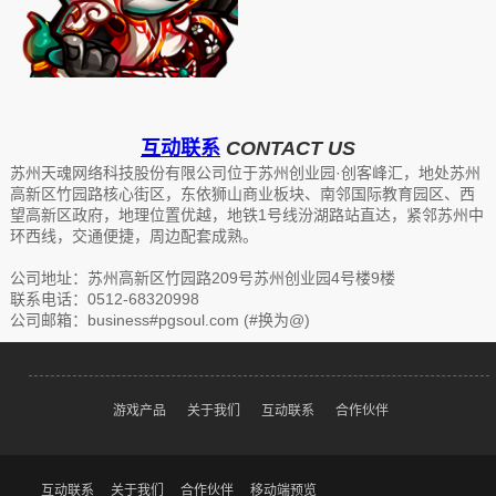
互动联系
CONTACT US
苏州天魂网络科技股份有限公司位于苏州创业园·创客峰汇，地处苏州
高新区竹园路核心街区，东依狮山商业板块、南邻国际教育园区、西
望高新区政府，地理位置优越，地铁1号线汾湖路站直达，紧邻苏州中
环西线，交通便捷，周边配套成熟。
公司地址：苏州高新区竹园路209号苏州创业园4号楼9楼
联系电话：0512-68320998
公司邮箱：business#pgsoul.com (#换为@)
游戏产品
关于我们
互动联系
合作伙伴
互动联系
关于我们
合作伙伴
移动端预览